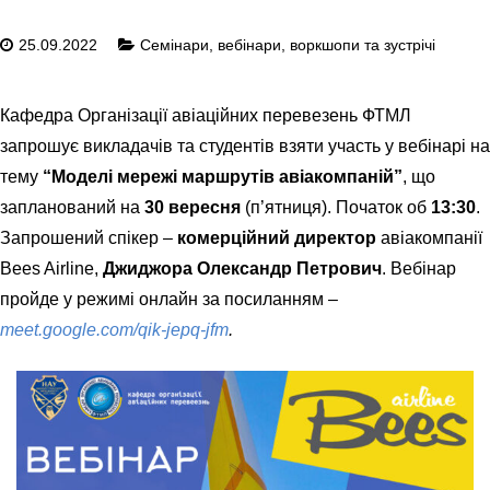
25.09.2022
Семінари, вебінари, воркшопи та зустрічі
Кафедра Організації авіаційних перевезень ФТМЛ
запрошує викладачів та студентів взяти участь у вебінарі на
тему
“Моделі мережі маршрутів авіакомпаній”
, що
запланований на
30 вересня
(п’ятниця). Початок об
13:30
.
Запрошений спікер –
комерційний директор
авіакомпанії
Bees Airline,
Джиджора Олександр Петрович
. Вебінар
пройде у режимі онлайн за посиланням –
meet.google.com/qik-jepq-jfm
.