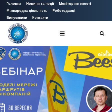
Головна
Новини та події
Моніторинг якості
Міжнародна діяльність
Роботодавці
Випускники
Контакти
Про нас
Абітурієнту
Здобувачу
Наукова діяльність
Студентське життя
Erasmus Mundus